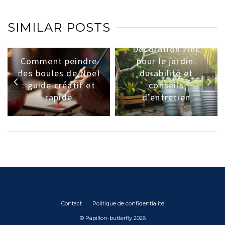
SIMILAR POSTS
Décoration zinc
Comment peindre
pour le jardin:
des boules de Noël
durabilité et
: guide créatif et
conseils
rapide
d’entretien
Contact
Politique de confidentialité
© Papillon-butterfly 2026